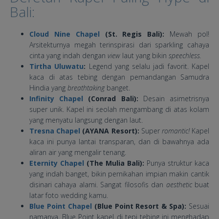
Bali:
Cloud Nine Chapel
(St. Regis Bali):
Mewah pol!
Arsitekturnya megah terinspirasi dari sparkling cahaya
cinta yang indah dengan
view
laut yang bikin
speechless.
Tirtha Uluwatu
:
Legend yang selalu jadi favorit. Kapel
kaca di atas tebing dengan pemandangan Samudra
Hindia yang
breathtaking
banget.
Infinity Chapel
(Conrad Bali):
Desain asimetrisnya
super unik. Kapel ini seolah mengambang di atas kolam
yang menyatu langsung dengan laut.
Tresna Chapel
(AYANA Resort):
Super
romantic!
Kapel
kaca ini punya lantai transparan, dan di bawahnya ada
aliran air yang mengalir tenang.
Eternity Chapel
(The Mulia Bali):
Punya struktur kaca
yang indah banget, bikin pernikahan impian makin cantik
disinari cahaya alami. Sangat filosofis dan
aesthetic
buat
latar foto wedding kamu.
Blue Point Chapel
(Blue Point Resort & Spa):
Sesuai
namanya, Blue Point kapel di tepi tebing ini menghadap