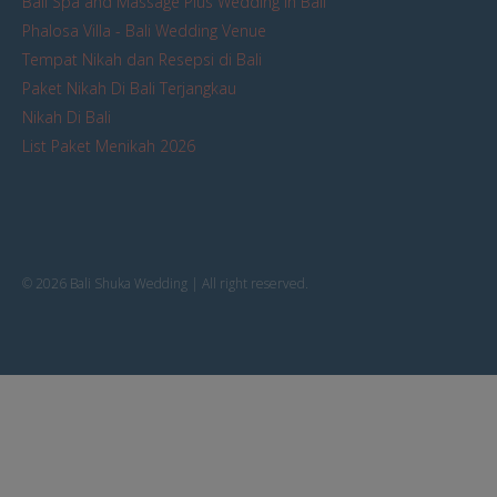
Bali Spa and Massage Plus Wedding in Bali
Phalosa Villa - Bali Wedding Venue
Tempat Nikah dan Resepsi di Bali
Paket Nikah Di Bali Terjangkau
Nikah Di Bali
List Paket Menikah 2026
© 2026 Bali Shuka Wedding | All right reserved.