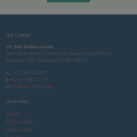
Our Contact
CV. Bali Shuka Lestari
Jalan Sekar Jepun VI Nomor 53x, Gatot Subroto Timur,
Denpasar, Bali, Indonesia. P.O Box 80237
+62 (0361) 463379
+62 81 338 712 191
WhatsApp Messenger
Quick Links
Articles
Photo Gallery
Video Gallery