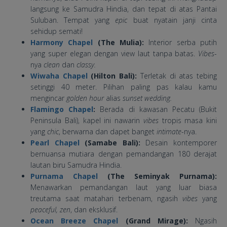
langsung ke Samudra Hindia, dan tepat di atas Pantai
Suluban. Tempat yang
epic
buat nyatain janji cinta
sehidup semati!
Harmony Chapel
(The Mulia):
Interior serba putih
yang super elegan dengan view laut tanpa batas.
Vibes
-
nya
clean
dan
classy.
Wiwaha Chapel
(Hilton Bali):
Terletak di atas tebing
setinggi 40 meter. Pilihan paling pas kalau kamu
mengincar
golden hour
alias
sunset wedding.
Flamingo Chapel
:
Berada di kawasan Pecatu (Bukit
Peninsula Bali), kapel ini nawarin
vibes
tropis masa kini
yang
chic
, berwarna dan dapet banget
intimate
-nya.
Pearl Chapel
(Samabe Bali):
Desain kontemporer
bernuansa mutiara dengan pemandangan 180 derajat
lautan biru Samudra Hindia.
Purnama Chapel
(The Seminyak Purnama):
Menawarkan pemandangan laut yang luar biasa
treutama saat matahari terbenam, ngasih
vibes
yang
peaceful, zen
, dan eksklusif.
Ocean Breeze
Chapel
(Grand Mirage):
Ngasih