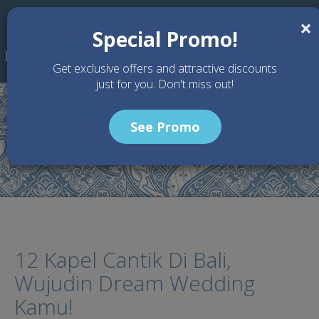
Skip to main content
×
Special Promo!
Get exclusive offers and attractive discounts
just for you. Don't miss out!
See Promo
Home
Articles
12 Kapel Cantik Di Bali, Wujudin Dream Wedding Kamu!
12 Kapel Cantik Di Bali,
Wujudin Dream Wedding
Kamu!