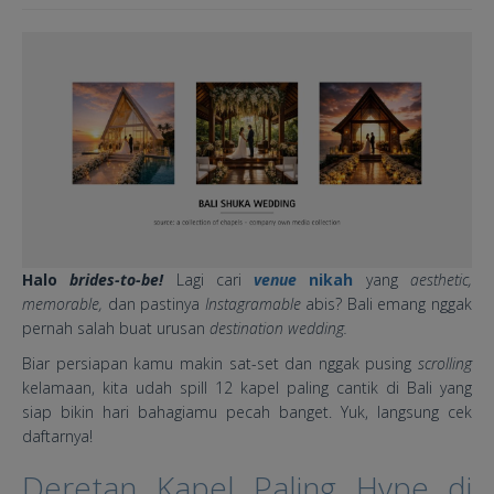
Halo
brides-to-be!
Lagi cari
venue
nikah
yang
aesthetic,
memorable,
dan pastinya
Instagramable
abis? Bali emang nggak
pernah salah buat urusan
destination wedding.
Biar persiapan kamu makin sat-set dan nggak pusing
scrolling
kelamaan, kita udah spill 12 kapel paling cantik di Bali yang
siap bikin hari bahagiamu pecah banget. Yuk, langsung cek
daftarnya!
Deretan Kapel Paling Hype di